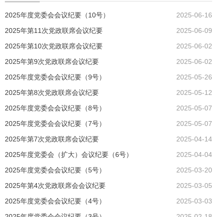
2025年度党委会会议纪要（10号）
2025-06-16
2025年第11次党政联席会议纪要
2025-06-09
2025年第10次党政联席会议纪要
2025-06-02
2025年第9次党政联席会议纪要
2025-06-02
2025年度党委会会议纪要（9号）
2025-05-26
2025年第8次党政联席会议纪要
2025-05-12
2025年度党委会会议纪要（8号）
2025-05-07
2025年度党委会会议纪要（7号）
2025-05-07
2025年第7次党政联席会议纪要
2025-04-14
2025年度党委会（扩大）会议纪要（6号）
2025-04-04
2025年度党委会会议纪要（5号）
2025-03-20
2025年第4次党政联席会会议纪要
2025-03-05
2025年度党委会会议纪要（4号）
2025-03-03
2025年度党委会会议纪要（3号）
2025-02-18