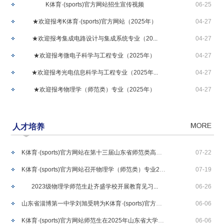
K体育·(sports)官方网站师范生在2025年山东省大学生物理创新大...
06-06
K体育·(sports)官方网站2025年研究生论文答辩安...
05-23
K体育·(sports)官方网站新闻
K体育·(sports)官方网站召开第五届研究生会换届选举大会
10-22
潍坊K体育·(sports)官方网站物电K体育·(sports)官方网站来K体育·(sports)官方网站交流座谈
10-22
K体育·(sports)官方网站开展2025级新生入党启蒙教育
10-16
K体育·(sports)官方网站组织召开2025级新生入院教育大会
09-27
K体育·(sports)官方网站赴济南开展访企拓岗活动
09-27
K体育·(sports)官方网站《大学物理（A）》入选山东省首批智慧...
09-25
学科科研
南开大学马儒军教授应邀来K体育·(sports)官方网站作学术报告
10-25