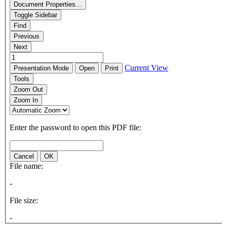
版权所有：©2017 山东理工大学K体育·(sports)官方网站 All rights reserved.|
0533-2786238
地址:山东省淄博市张店区新村西路266号 邮编:255000
龙8在线登录官网-龙8(中国)
|
乐竞体育（中国）官方网站-LEJING
SPORTS
|
龙8-long8(头号玩家)国际唯一官方网站
|
龙8在线登录官网-龙
8(中国)
|
K体育·「中国」官方网站
|
乐竞体育·(中国)官方网站
|
乐竞体育
平台官方网站-乐竞(中国)
|
有球体育(中国)官方在线登录
|
乐竞体育（中
国）官方网站-LEJING SPORTS
|