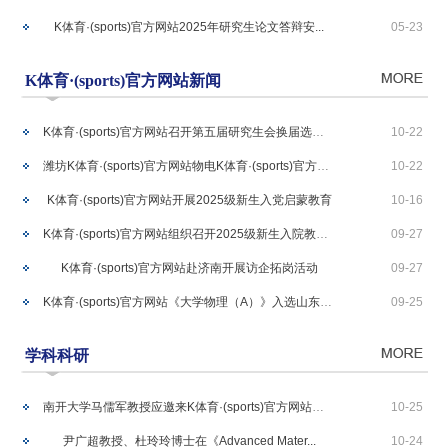
尹广超教授、杜玲玲博士在《Advanced Mater...
10-24
孙美玲副教授、芦庆博士指导研究生在国际知...
10-24
尹广超教授、杜玲玲博士指导研究生在《Sens...
10-24
窦振国博士在《The Journal of Physical Ch...
10-10
青岛科技大学刘凯教授来K体育·(sports)官方网站作学术报告
09-25
中科院物理所王建涛研究员来K体育·(sports)官方网站作学术报告
09-16
党建工作
学工动态
创新创业
信息公开
K体育·(sports)官方网站召开党支部书记工作会议
10-10
K体育·(sports)官方网站组织开展“讲党性 守党规 严党纪”专题...
09-15
K体育·(sports)官方网站召开党委（扩大）会议暨深入贯彻中央八...
09-15
K体育·(sports)官方网站学生党支部组织开展“铸牢中华民族共同...
09-13
K体育·(sports)官方网站召开党支部书记工作会议
09-05