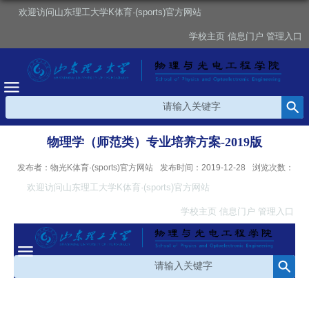
欢迎访问山东理工大学K体育·(sports)官方网站
学校主页
信息门户
管理入口
物理学（师范类）专业培养方案-2019版
发布者：物光K体育·(sports)官方网站
发布时间：2019-12-28
浏览次数：
欢迎访问山东理工大学K体育·(sports)官方网站
学校主页
信息门户
管理入口
招生信息