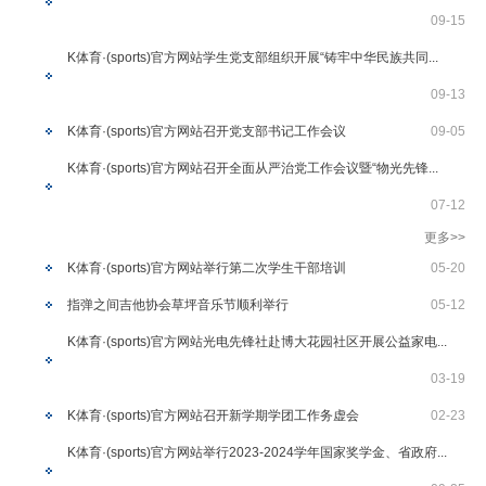
09-15
K体育·(sports)官方网站学生党支部组织开展“铸牢中华民族共同...
09-13
K体育·(sports)官方网站召开党支部书记工作会议
09-05
K体育·(sports)官方网站召开全面从严治党工作会议暨“物光先锋...
07-12
更多>>
K体育·(sports)官方网站举行第二次学生干部培训
05-20
指弹之间吉他协会草坪音乐节顺利举行
05-12
K体育·(sports)官方网站光电先锋社赴博大花园社区开展公益家电...
03-19
K体育·(sports)官方网站召开新学期学团工作务虚会
02-23
K体育·(sports)官方网站举行2023-2024学年国家奖学金、省政府...