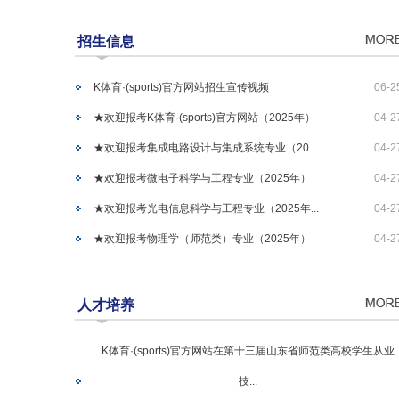
招生信息
K体育·(sports)官方网站招生宣传视频
06-2
★欢迎报考K体育·(sports)官方网站（2025年）
04-2
★欢迎报考集成电路设计与集成系统专业（20...
04-2
★欢迎报考微电子科学与工程专业（2025年）
04-2
★欢迎报考光电信息科学与工程专业（2025年...
04-2
★欢迎报考物理学（师范类）专业（2025年）
04-2
人才培养
K体育·(sports)官方网站在第十三届山东省师范类高校学生从业
技...