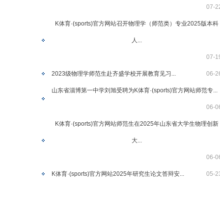
07-2
K体育·(sports)官方网站召开物理学（师范类）专业2025版本科
人...
07-1
2023级物理学师范生赴齐盛学校开展教育见习...
06-2
山东省淄博第一中学刘旭受聘为K体育·(sports)官方网站师范专...
06-0
K体育·(sports)官方网站师范生在2025年山东省大学生物理创新
大...
06-0
K体育·(sports)官方网站2025年研究生论文答辩安...
05-2