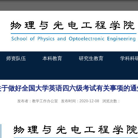
师资队伍
本科教育
研究生教育
学科科
关于做好全国大学英语四六级考试有关事项的通
发布者：教学工作办公室
发布时间：2020-12-08
浏览次数：