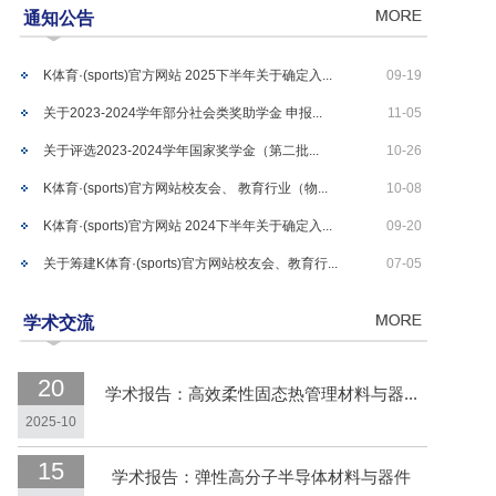
通知公告
K体育·(sports)官方网站 2025下半年关于确定入...
09-19
关于2023-2024学年部分社会类奖助学金 申报...
11-05
关于评选2023-2024学年国家奖学金（第二批...
10-26
K体育·(sports)官方网站校友会、 教育行业（物...
10-08
K体育·(sports)官方网站 2024下半年关于确定入...
09-20
关于筹建K体育·(sports)官方网站校友会、教育行...
07-05
学术交流
20
学术报告：高效柔性固态热管理材料与器...
2025-10
15
学术报告：弹性高分子半导体材料与器件