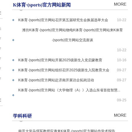
K体育·(sports)官方网站新闻
K体育·(sports)官方网站召开第五届研究生会换届选举大会
10-22
5
潍坊K体育·(sports)官方网站物电K体育·(sports)官方网站来K体育
7
·(sports)官方网站交流座谈
7
10-22
7
K体育·(sports)官方网站开展2025级新生入党启蒙教育
10-16
7
K体育·(sports)官方网站组织召开2025级新生入院教育大会
09-27
7
K体育·(sports)官方网站赴济南开展访企拓岗活动
09-27
K体育·(sports)官方网站《大学物理（A）》入选山东省首批智慧...
09-25
学科科研
南开大学马儒军教授应邀来K体育·(sports)官方网站作学术报告