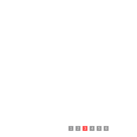
1
2
3
4
5
6