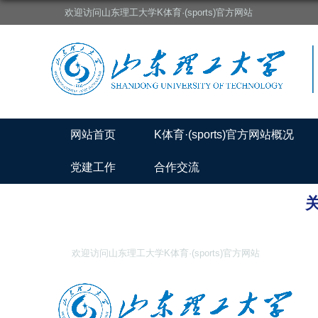
欢迎访问山东理工大学K体育·(sports)官方网站
网站首页
K体育·(sports)官方网站概况
党建工作
合作交流
欢迎访问山东理工大学K体育·(sports)官方网站